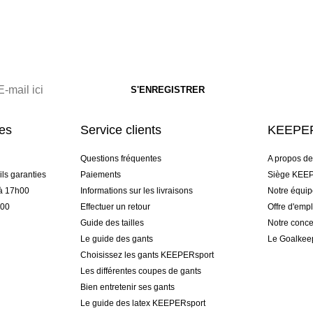
res
Service clients
KEEPER
Questions fréquentes
A propos d
ls garanties
Paiements
Siège KEEP
 à 17h00
Informations sur les livraisons
Notre équi
h00
Effectuer un retour
Offre d'empl
Guide des tailles
Notre conce
Le guide des gants
Le Goalkee
Choisissez les gants KEEPERsport
Les différentes coupes de gants
Bien entretenir ses gants
Le guide des latex KEEPERsport