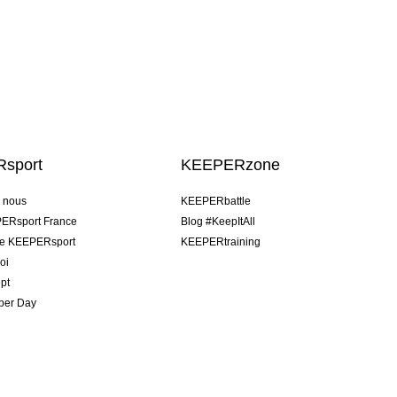
sport
KEEPERzone
e nous
KEEPERbattle
ERsport France
Blog #KeepItAll
pe KEEPERsport
KEEPERtraining
oi
pt
per Day