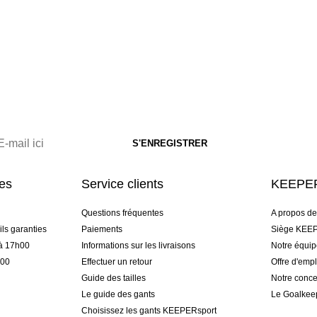
res
Service clients
KEEPER
Questions fréquentes
A propos d
ls garanties
Paiements
Siège KEEP
 à 17h00
Informations sur les livraisons
Notre équi
h00
Effectuer un retour
Offre d'empl
Guide des tailles
Notre conce
Le guide des gants
Le Goalkee
Choisissez les gants KEEPERsport