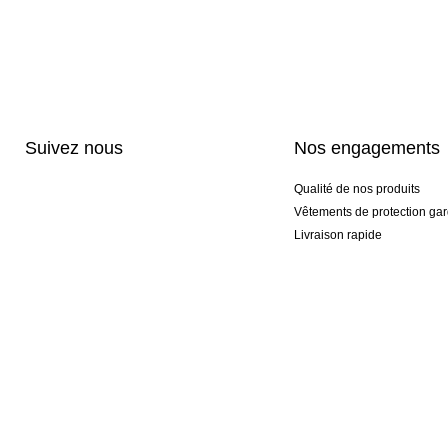
Suivez nous
Nos engagements
Qualité de nos produits
Vêtements de protection gar
Livraison rapide
Personnalisation haut de 
Gants spéciaux et exclusifs
Pack gants et textile
© 2026 KEEPERsport France Professional Goalkeeper Sportswear