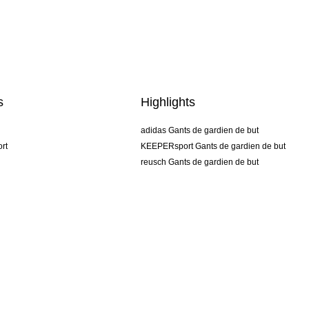
s
Highlights
adidas Gants de gardien de but
rt
KEEPERsport Gants de gardien de but
reusch Gants de gardien de but
uhlsport Gants de gardien de but
rehab Gants de gardien de but
keeper
NIKE Gants de gardien de but
PUMA Gants de gardien de but
SELLS Gants de gardien de but
CGV
Mentions légales