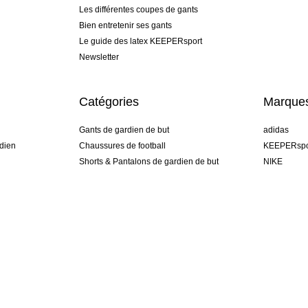
Les différentes coupes de gants
Bien entretenir ses gants
Le guide des latex KEEPERsport
Newsletter
Catégories
Marque
Gants de gardien de but
adidas
dien
Chaussures de football
KEEPERspo
Shorts & Pantalons de gardien de but
NIKE
gamme
Maillots de gardien de but
Puma
Sous-Shorts de gardien de but
REUSCH
Sells Goal
uhlsport
Elite Sport
rehab
France