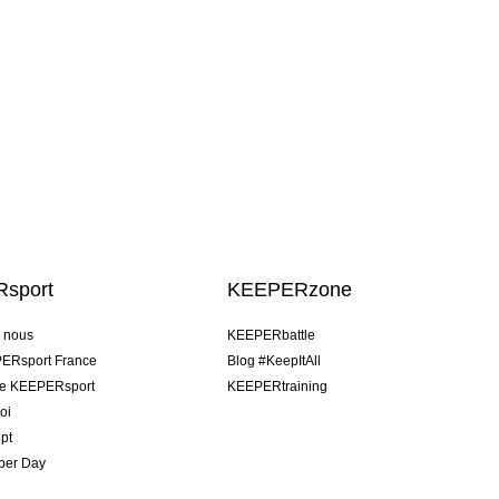
sport
KEEPERzone
e nous
KEEPERbattle
ERsport France
Blog #KeepItAll
pe KEEPERsport
KEEPERtraining
oi
pt
per Day