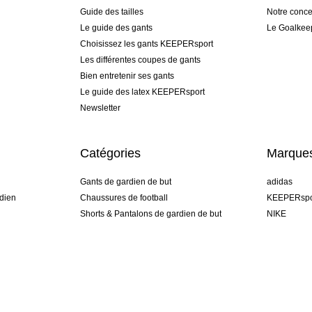
Guide des tailles
Notre conce
Le guide des gants
Le Goalkee
Choisissez les gants KEEPERsport
Les différentes coupes de gants
Bien entretenir ses gants
Le guide des latex KEEPERsport
Newsletter
Catégories
Marque
Gants de gardien de but
adidas
dien
Chaussures de football
KEEPERspo
Shorts & Pantalons de gardien de but
NIKE
gamme
Maillots de gardien de but
Puma
Sous-Shorts de gardien de but
REUSCH
Sells Goal
uhlsport
Elite Sport
rehab