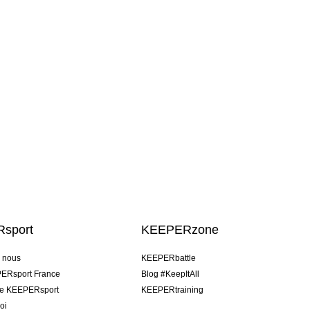
sport
KEEPERzone
e nous
KEEPERbattle
ERsport France
Blog #KeepItAll
pe KEEPERsport
KEEPERtraining
oi