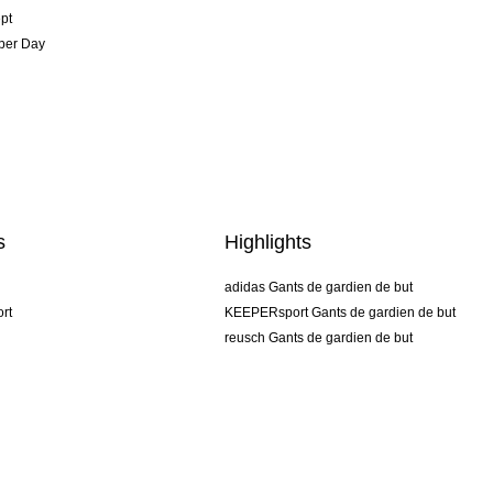
pt
per Day
s
Highlights
adidas Gants de gardien de but
rt
KEEPERsport Gants de gardien de but
reusch Gants de gardien de but
uhlsport Gants de gardien de but
rehab Gants de gardien de but
keeper
NIKE Gants de gardien de but
PUMA Gants de gardien de but
SELLS Gants de gardien de but