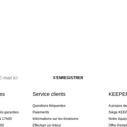
res
Service clients
KEEPER
Questions fréquentes
A propos d
ls garanties
Paiements
Siège KEEP
 à 17h00
Informations sur les livraisons
Notre équi
h00
Effectuer un retour
Offre d'empl