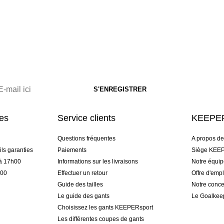
res
Service clients
KEEPER
Questions fréquentes
A propos d
ls garanties
Paiements
Siège KEEP
 à 17h00
Informations sur les livraisons
Notre équi
h00
Effectuer un retour
Offre d'empl
Guide des tailles
Notre conce
Le guide des gants
Le Goalkee
Choisissez les gants KEEPERsport
Les différentes coupes de gants