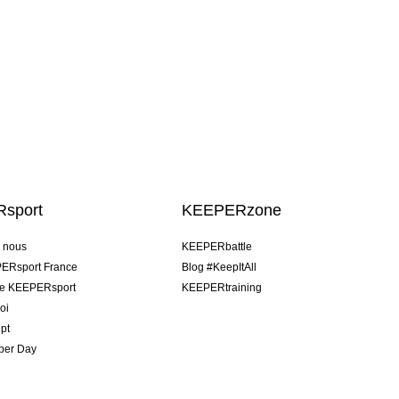
sport
KEEPERzone
e nous
KEEPERbattle
ERsport France
Blog #KeepItAll
pe KEEPERsport
KEEPERtraining
oi
pt
per Day