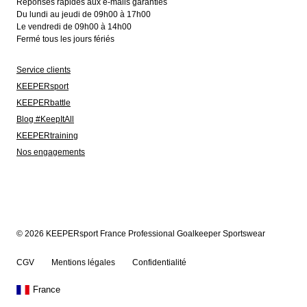
Réponses rapides aux e-mails garanties
Du lundi au jeudi de 09h00 à 17h00
Le vendredi de 09h00 à 14h00
Fermé tous les jours fériés
Service clients
KEEPERsport
KEEPERbattle
Blog #KeepItAll
KEEPERtraining
Nos engagements
© 2026 KEEPERsport France Professional Goalkeeper Sportswear
CGV
Mentions légales
Confidentialité
France