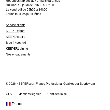
Réponses rapides aux e-mails garanties
Du lundi au jeudi de 09h00 à 17h00
Le vendredi de 09h00 à 14h00
Fermé tous les jours fériés
Service clients
KEEPERsport
KEEPERbattle
Blog #KeepItAll
KEEPERtraining
Nos engagements
© 2026 KEEPERsport France Professional Goalkeeper Sportswear
CGV
Mentions légales
Confidentialité
France