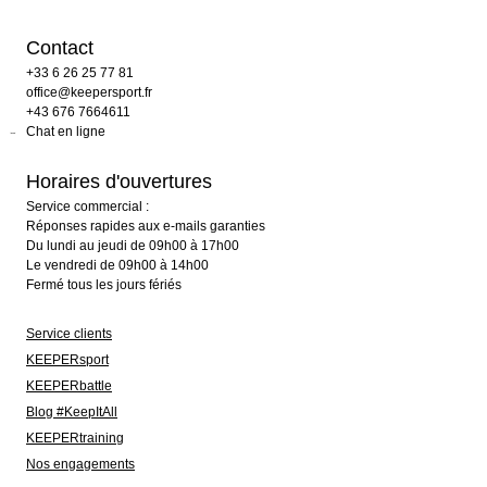
Contact
+33 6 26 25 77 81
office@keepersport.fr
+43 676 7664611
Chat en ligne
Horaires d'ouvertures
Service commercial :
Réponses rapides aux e-mails garanties
Du lundi au jeudi de 09h00 à 17h00
Le vendredi de 09h00 à 14h00
Fermé tous les jours fériés
Service clients
KEEPERsport
KEEPERbattle
Blog #KeepItAll
KEEPERtraining
Nos engagements