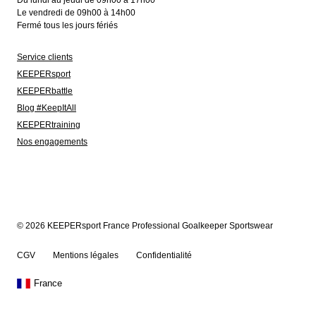
Du lundi au jeudi de 09h00 à 17h00
Le vendredi de 09h00 à 14h00
Fermé tous les jours fériés
Service clients
KEEPERsport
KEEPERbattle
Blog #KeepItAll
KEEPERtraining
Nos engagements
© 2026 KEEPERsport France Professional Goalkeeper Sportswear
CGV
Mentions légales
Confidentialité
France