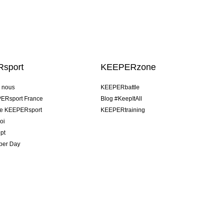
sport
KEEPERzone
e nous
KEEPERbattle
ERsport France
Blog #KeepItAll
pe KEEPERsport
KEEPERtraining
oi
pt
per Day