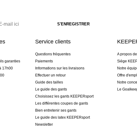
res
Service clients
KEEPER
Questions fréquentes
A propos d
ls garanties
Paiements
Siège KEEP
 à 17h00
Informations sur les livraisons
Notre équi
h00
Effectuer un retour
Offre d'empl
Guide des tailles
Notre conce
Le guide des gants
Le Goalkee
Choisissez les gants KEEPERsport
Les différentes coupes de gants
Bien entretenir ses gants
Le guide des latex KEEPERsport
Newsletter