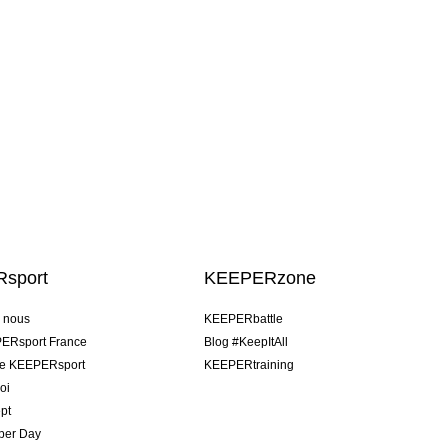
sport
KEEPERzone
e nous
KEEPERbattle
ERsport France
Blog #KeepItAll
pe KEEPERsport
KEEPERtraining
oi
pt
per Day