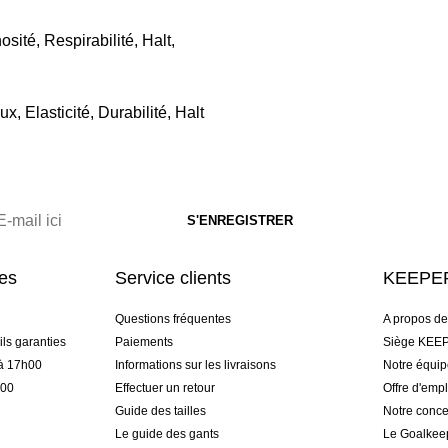
sité, Respirabilité, Halt,
x, Elasticité, Durabilité, Halt
res
Service clients
KEEPER
Questions fréquentes
A propos d
ls garanties
Paiements
Siège KEEP
 à 17h00
Informations sur les livraisons
Notre équi
h00
Effectuer un retour
Offre d'empl
Guide des tailles
Notre conce
Le guide des gants
Le Goalkee