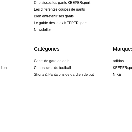
Choisissez les gants KEEPERsport
Les différentes coupes de gants
Bien entretenir ses gants
Le guide des latex KEEPERsport
Newsletter
Catégories
Marque
Gants de gardien de but
adidas
dien
Chaussures de football
KEEPERspo
Shorts & Pantalons de gardien de but
NIKE
gamme
Maillots de gardien de but
Puma
Sous-Shorts de gardien de but
REUSCH
Sells Goal
uhlsport
Elite Sport
rehab