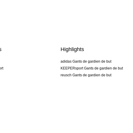
s
Highlights
adidas Gants de gardien de but
rt
KEEPERsport Gants de gardien de but
reusch Gants de gardien de but
uhlsport Gants de gardien de but
rehab Gants de gardien de but
keeper
NIKE Gants de gardien de but
PUMA Gants de gardien de but
SELLS Gants de gardien de but