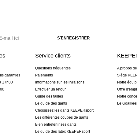
res
Service clients
KEEPER
Questions fréquentes
A propos d
ls garanties
Paiements
Siège KEEP
 à 17h00
Informations sur les livraisons
Notre équi
h00
Effectuer un retour
Offre d'empl
Guide des tailles
Notre conce
Le guide des gants
Le Goalkee
Choisissez les gants KEEPERsport
Les différentes coupes de gants
Bien entretenir ses gants
Le guide des latex KEEPERsport