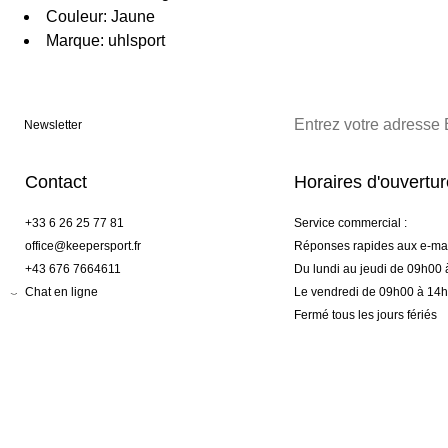
Couleur: Jaune
Marque: uhlsport
Newsletter
Contact
Horaires d'ouvertu
+33 6 26 25 77 81
Service commercial :
office@keepersport.fr
Réponses rapides aux e-mai
+43 676 7664611
Du lundi au jeudi de 09h00
Chat en ligne
Le vendredi de 09h00 à 14
Fermé tous les jours fériés