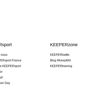
sport
KEEPERzone
e nous
KEEPERbattle
ERsport France
Blog #KeepItAll
pe KEEPERsport
KEEPERtraining
oi
pt
per Day