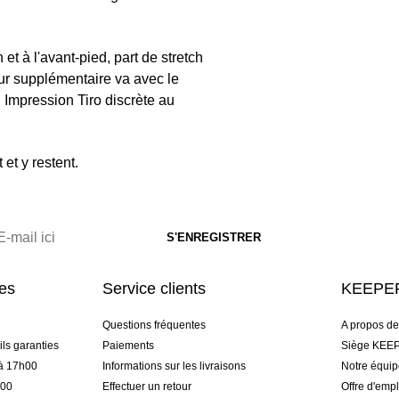
t à l'avant-pied, part de stretch
eur supplémentaire va avec le
. Impression Tiro discrète au
et y restent.
res
Service clients
KEEPER
Questions fréquentes
A propos d
ls garanties
Paiements
Siège KEEP
 à 17h00
Informations sur les livraisons
Notre équi
h00
Effectuer un retour
Offre d'empl