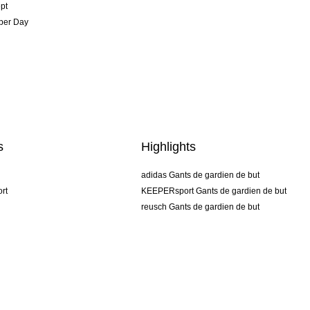
pt
per Day
s
Highlights
adidas Gants de gardien de but
rt
KEEPERsport Gants de gardien de but
reusch Gants de gardien de but
uhlsport Gants de gardien de but
rehab Gants de gardien de but
keeper
NIKE Gants de gardien de but
PUMA Gants de gardien de but
SELLS Gants de gardien de but