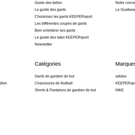
Guide des tailles
Notre conce
Le guide des gants
Le Goalkee
Choisissez les gants KEEPERsport
Les différentes coupes de gants
Bien entretenir ses gants
Le guide des latex KEEPERsport
Newsletter
Catégories
Marque
Gants de gardien de but
adidas
dien
Chaussures de football
KEEPERspo
Shorts & Pantalons de gardien de but
NIKE
gamme
Maillots de gardien de but
Puma
Sous-Shorts de gardien de but
REUSCH
Sells Goal
uhlsport
Elite Sport
rehab