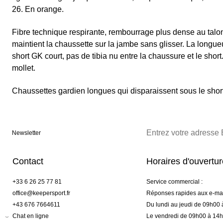
26. En orange.
Fibre technique respirante, rembourrage plus dense au talon e
maintient la chaussette sur la jambe sans glisser. La longu
short GK court, pas de tibia nu entre la chaussure et le short
mollet.
Chaussettes gardien longues qui disparaissent sous le short 
Newsletter
Contact
Horaires d'ouvertu
+33 6 26 25 77 81
Service commercial :
office@keepersport.fr
Réponses rapides aux e-mai
+43 676 7664611
Du lundi au jeudi de 09h00
Chat en ligne
Le vendredi de 09h00 à 14