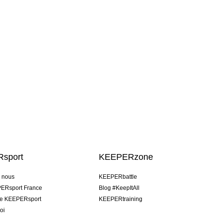
sport
KEEPERzone
e nous
KEEPERbattle
ERsport France
Blog #KeepItAll
pe KEEPERsport
KEEPERtraining
oi