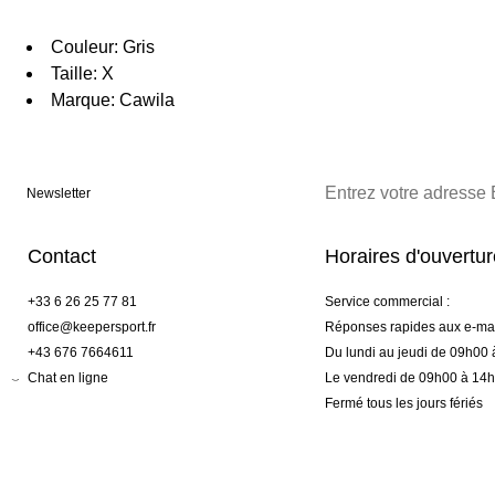
Couleur: Gris
Taille: X
Marque: Cawila
Newsletter
Contact
Horaires d'ouvertu
+33 6 26 25 77 81
Service commercial :
office@keepersport.fr
Réponses rapides aux e-mai
+43 676 7664611
Du lundi au jeudi de 09h00
Chat en ligne
Le vendredi de 09h00 à 14
Fermé tous les jours fériés