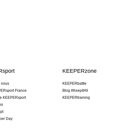
sport
KEEPERzone
e nous
KEEPERbattle
ERsport France
Blog #KeepItAll
pe KEEPERsport
KEEPERtraining
oi
pt
per Day