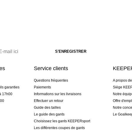
res
Service clients
KEEPER
Questions fréquentes
A propos d
ls garanties
Paiements
Siège KEEP
 à 17h00
Informations sur les livraisons
Notre équi
h00
Effectuer un retour
Offre d'empl
Guide des tailles
Notre conce
Le guide des gants
Le Goalkee
Choisissez les gants KEEPERsport
Les différentes coupes de gants