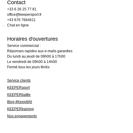
Contact
+33 6 26 25 77 81
office@keepersport.fr
+43 676 7664611
Chat en ligne
Horaires d'ouvertures
Service commercial :
Réponses rapides aux e-mails garanties
Du lundi au jeudi de 09h00 à 17h00
Le vendredi de 09h00 à 14h00
Fermé tous les jours fériés
Service clients
KEEPERsport
KEEPERbattle
Blog #KeepItAll
KEEPERtraining
Nos engagements