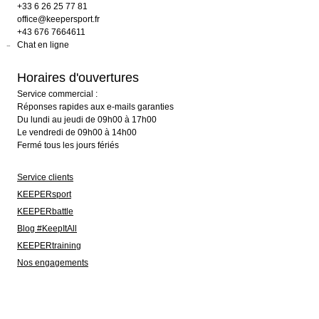
+33 6 26 25 77 81
office@keepersport.fr
+43 676 7664611
Chat en ligne
Horaires d'ouvertures
Service commercial :
Réponses rapides aux e-mails garanties
Du lundi au jeudi de 09h00 à 17h00
Le vendredi de 09h00 à 14h00
Fermé tous les jours fériés
Service clients
KEEPERsport
KEEPERbattle
Blog #KeepItAll
KEEPERtraining
Nos engagements