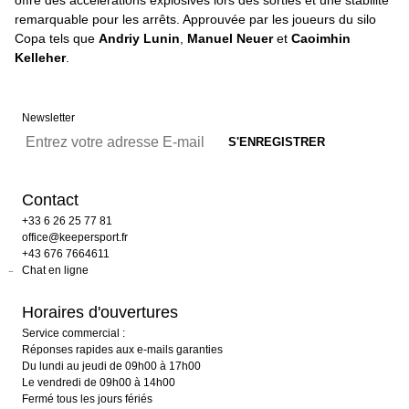
offre des accélérations explosives lors des sorties et une stabilité
remarquable pour les arrêts. Approuvée par les joueurs du silo
Copa tels que
Andriy Lunin
,
Manuel Neuer
et
Caoimhin
Kelleher
.
Newsletter
Contact
+33 6 26 25 77 81
office@keepersport.fr
+43 676 7664611
Chat en ligne
Horaires d'ouvertures
Service commercial :
Réponses rapides aux e-mails garanties
Du lundi au jeudi de 09h00 à 17h00
Le vendredi de 09h00 à 14h00
Fermé tous les jours fériés