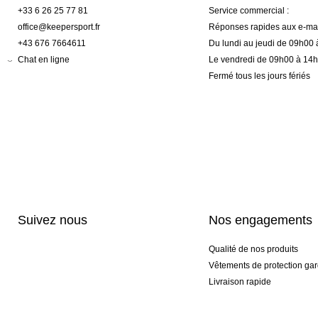
+33 6 26 25 77 81
Service commercial :
office@keepersport.fr
Réponses rapides aux e-mai
+43 676 7664611
Du lundi au jeudi de 09h00
Chat en ligne
Le vendredi de 09h00 à 14
Fermé tous les jours fériés
Suivez nous
Nos engagements
Qualité de nos produits
Vêtements de protection gar
Livraison rapide
Personnalisation haut de 
Gants spéciaux et exclusifs