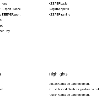
e nous
KEEPERbattle
ERsport France
Blog #KeepItAll
pe KEEPERsport
KEEPERtraining
oi
pt
per Day
s
Highlights
adidas Gants de gardien de but
rt
KEEPERsport Gants de gardien de but
reusch Gants de gardien de but
uhlsport Gants de gardien de but
rehab Gants de gardien de but