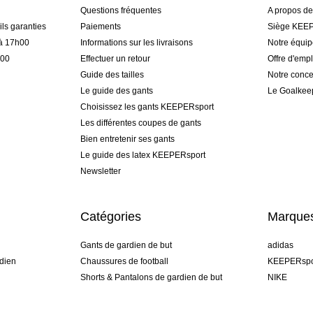
Questions fréquentes
A propos d
ls garanties
Paiements
Siège KEEP
 à 17h00
Informations sur les livraisons
Notre équi
h00
Effectuer un retour
Offre d'empl
Guide des tailles
Notre conce
Le guide des gants
Le Goalkee
Choisissez les gants KEEPERsport
Les différentes coupes de gants
Bien entretenir ses gants
Le guide des latex KEEPERsport
Newsletter
Catégories
Marque
Gants de gardien de but
adidas
dien
Chaussures de football
KEEPERspo
Shorts & Pantalons de gardien de but
NIKE
gamme
Maillots de gardien de but
Puma
Sous-Shorts de gardien de but
REUSCH