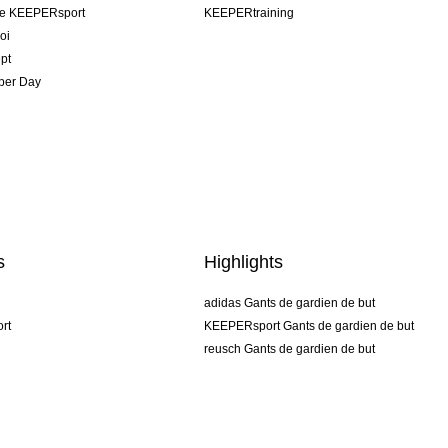
pe KEEPERsport
KEEPERtraining
oi
pt
per Day
s
Highlights
adidas Gants de gardien de but
rt
KEEPERsport Gants de gardien de but
reusch Gants de gardien de but
uhlsport Gants de gardien de but
rehab Gants de gardien de but
keeper
NIKE Gants de gardien de but
PUMA Gants de gardien de but