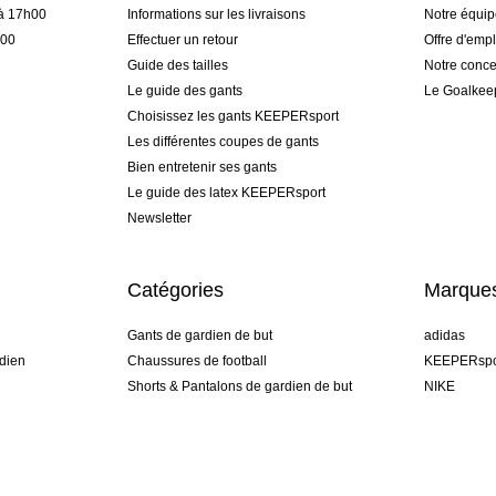
 à 17h00
Informations sur les livraisons
Notre équi
h00
Effectuer un retour
Offre d'empl
Guide des tailles
Notre conce
Le guide des gants
Le Goalkee
Choisissez les gants KEEPERsport
Les différentes coupes de gants
Bien entretenir ses gants
Le guide des latex KEEPERsport
Newsletter
Catégories
Marque
Gants de gardien de but
adidas
dien
Chaussures de football
KEEPERspo
Shorts & Pantalons de gardien de but
NIKE
gamme
Maillots de gardien de but
Puma
Sous-Shorts de gardien de but
REUSCH
Sells Goal
uhlsport