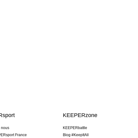
sport
KEEPERzone
e nous
KEEPERbattle
ERsport France
Blog #KeepItAll