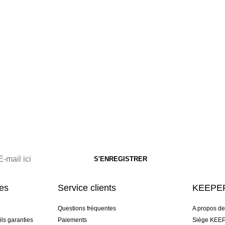
res
Service clients
KEEPER
Questions fréquentes
A propos d
ls garanties
Paiements
Siège KEEP