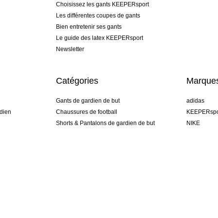
Choisissez les gants KEEPERsport
Les différentes coupes de gants
Bien entretenir ses gants
Le guide des latex KEEPERsport
Newsletter
Catégories
Marque
Gants de gardien de but
adidas
dien
Chaussures de football
KEEPERspo
Shorts & Pantalons de gardien de but
NIKE
gamme
Maillots de gardien de but
Puma
Sous-Shorts de gardien de but
REUSCH
Sells Goal
uhlsport
Elite Sport
rehab