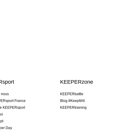
sport
KEEPERzone
e nous
KEEPERbattle
ERsport France
Blog #KeepItAll
pe KEEPERsport
KEEPERtraining
oi
pt
per Day