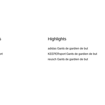
s
Highlights
adidas Gants de gardien de but
rt
KEEPERsport Gants de gardien de but
reusch Gants de gardien de but
uhlsport Gants de gardien de but
rehab Gants de gardien de but
keeper
NIKE Gants de gardien de but
PUMA Gants de gardien de but
SELLS Gants de gardien de but