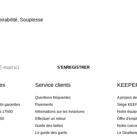
irabilité, Souplesse
res
Service clients
KEEPER
Questions fréquentes
A propos d
ls garanties
Paiements
Siège KEEP
 à 17h00
Informations sur les livraisons
Notre équi
h00
Effectuer un retour
Offre d'empl
Guide des tailles
Notre conce
Le guide des gants
Le Goalkee