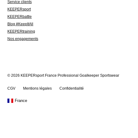
Service clients
KEEPERsport
KEEPERbattle
Blog #KeepItAll
KEEPERtraining
Nos engagements
© 2026 KEEPERsport France Professional Goalkeeper Sportswear
CGV
Mentions légales
Confidentialité
France