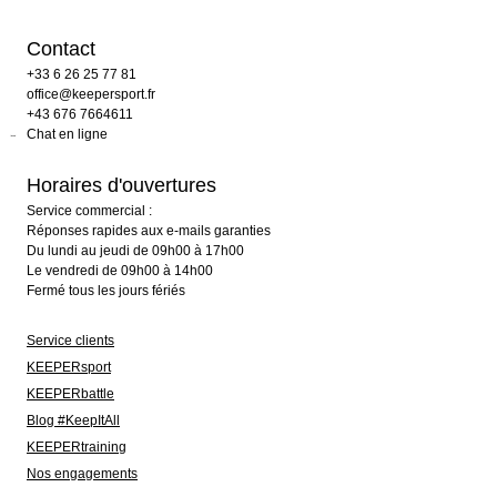
Contact
+33 6 26 25 77 81
office@keepersport.fr
+43 676 7664611
Chat en ligne
Horaires d'ouvertures
Service commercial :
Réponses rapides aux e-mails garanties
Du lundi au jeudi de 09h00 à 17h00
Le vendredi de 09h00 à 14h00
Fermé tous les jours fériés
Service clients
KEEPERsport
KEEPERbattle
Blog #KeepItAll
KEEPERtraining
Nos engagements