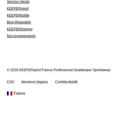
Service clients
KEEPERsport
KEEPERbattle
Blog #KeepItAll
KEEPERtraining
Nos engagements
© 2026 KEEPERsport France Professional Goalkeeper Sportswear
CGV
Mentions légales
Confidentialité
France